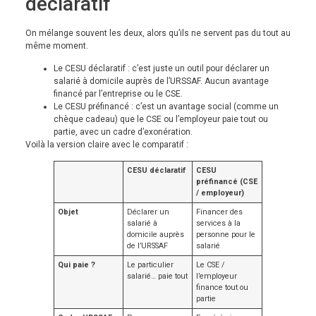
déclaratif
On mélange souvent les deux, alors qu’ils ne servent pas du tout au
même moment.
Le CESU déclaratif : c’est juste un outil pour déclarer un
salarié à domicile auprès de l’URSSAF. Aucun avantage
financé par l’entreprise ou le CSE.
Le CESU préfinancé : c’est un avantage social (comme un
chèque cadeau) que le CSE ou l’employeur paie tout ou
partie, avec un cadre d’exonération.
Voilà la version claire avec le comparatif :
CESU déclaratif
CESU
préfinancé (CSE
/ employeur)
Objet
Déclarer un
Financer des
salarié à
services à la
domicile auprès
personne pour le
de l’URSSAF
salarié
Qui paie ?
Le particulier
Le CSE /
salarié… paie tout
l’employeur
finance tout ou
partie