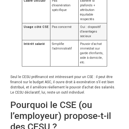
Cadre URSSAF
Pas
Exonéré si
d’exonération
plafonds +
spécifique
attribution
équitable
respectés
Usage côté CSE
Pas concerné
Oui : dispositif
d’avantages
sociaux
Intérêt salarié
Simplifie
Pouvoir d’achat
l’administratif
immédiat sur
garde d’enfants,
aide à domicile,
etc.
Seul le CESU préfinancé est intéressant pour un CSE : il peut être
financé sur le budget ASC, il ouvre droit à exonération s’il est bien
distribué, et il améliore réellement le pouvoir d’achat des salariés.
Le CESU déclaratif, lui, reste un outil individuel.
Pourquoi le CSE (ou
l’employeur) propose-t-il
des CESU ?