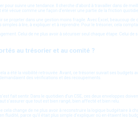
ser pour suivre une tendance. Il cherche d’abord à travailler dans de me
été vécue comme une façon d’enlever une partie de la friction quotidi
uvoir se projeter dans une gestion moins fragile. Avec Excel, beaucoup de 
s simples à lire, à expliquer et à reprendre. Pour le trésorier, cela compt
lagement. Celui de ne plus avoir à sécuriser seul chaque étape. Celui de s
rtés au trésorier et au comité ?
la a été la visibilité retrouvée. Avant, ce trésorier suivait ses budgets 
es demandaient des vérifications et des recoupements.
est fait sentir. Dans le quotidien d’un CSE, ces deux enveloppes doivent
faut s’assurer que tout est bien rangé, bien affecté et bien relu.
ue cela change de ne plus avoir à reconstruire la logique budgétaire à 
 fluidité, parce qu’il était plus simple d’expliquer où en étaient les bud