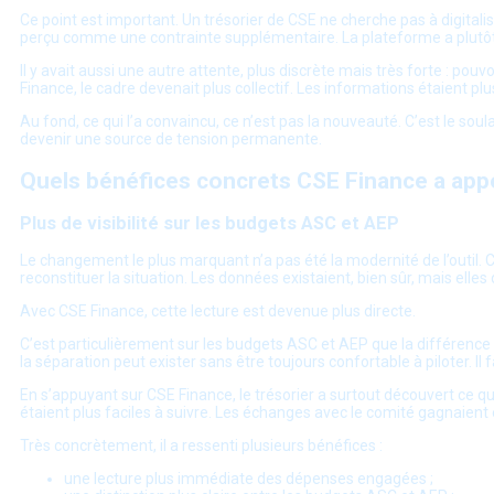
Ce point est important. Un trésorier de CSE ne cherche pas à digitali
perçu comme une contrainte supplémentaire. La plateforme a plutôt 
Il y avait aussi une autre attente, plus discrète mais très forte : po
Finance, le cadre devenait plus collectif. Les informations étaient plu
Au fond, ce qui l’a convaincu, ce n’est pas la nouveauté. C’est le sou
devenir une source de tension permanente.
Quels bénéfices concrets CSE Finance a appo
Plus de visibilité sur les budgets ASC et AEP
Le changement le plus marquant n’a pas été la modernité de l’outil. Ce
reconstituer la situation. Les données existaient, bien sûr, mais ell
Avec CSE Finance, cette lecture est devenue plus directe.
C’est particulièrement sur les budgets ASC et AEP que la différence s’
la séparation peut exister sans être toujours confortable à piloter. Il 
En s’appuyant sur CSE Finance, le trésorier a surtout découvert ce q
étaient plus faciles à suivre. Les échanges avec le comité gagnaient en
Très concrètement, il a ressenti plusieurs bénéfices :
une lecture plus immédiate des dépenses engagées ;