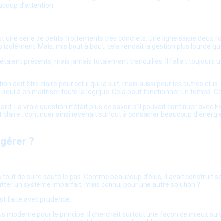
ucoup d’attention.
st une série de petits frottements très concrets. Une ligne saisie deux f
 isolément. Mais, mis bout à bout, cela rendait la gestion plus lourde qu
 étaient présents, mais jamais totalement tranquilles. Il fallait toujours u
.
tion doit être claire pour celui qui la suit, mais aussi pour les autres élu
re le seul à en maîtriser toute la logique. Cela peut fonctionner un temps. 
 La vraie question n’était plus de savoir s’il pouvait continuer avec Exc
it claire : continuer ainsi revenait surtout à consacrer beaucoup d’énergi
gérer ?
out de suite sauté le pas. Comme beaucoup d’élus, il avait construit ses r
quitter un système imparfait, mais connu, pour une autre solution ?
est faite avec prudence.
 plus moderne pour le principe. Il cherchait surtout une façon de mieux su