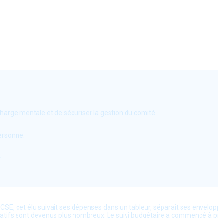
charge mentale et de sécuriser la gestion du comité.
ersonne.
.
SE, cet élu suivait ses dépenses dans un tableur, séparait ses envelopp
ificatifs sont devenus plus nombreux. Le suivi budgétaire a commencé à p