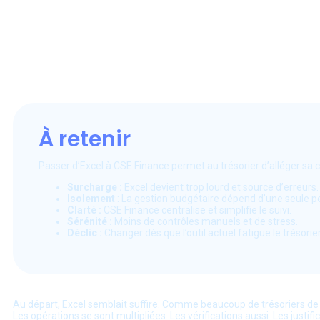
À retenir
Passer d’Excel à CSE Finance permet au trésorier d’alléger sa 
Surcharge :
Excel devient trop lourd et source d’erreurs.
Isolement
: La gestion budgétaire dépend d’une seule p
Clarté :
CSE Finance centralise et simplifie le suivi.
Sérénité :
Moins de contrôles manuels et de stress.
Déclic :
Changer dès que l’outil actuel fatigue le trésorier
Au départ, Excel semblait suffire. Comme beaucoup de trésoriers de C
Les opérations se sont multipliées. Les vérifications aussi. Les just