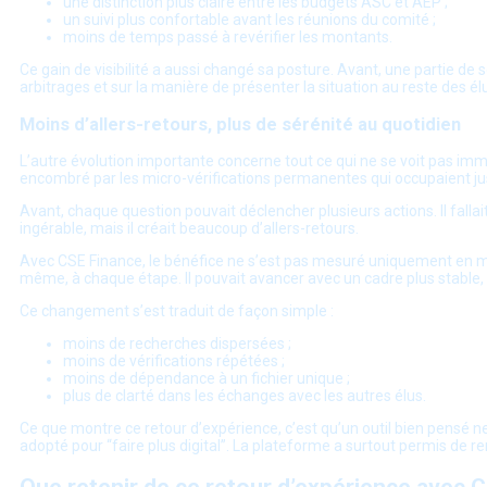
une distinction plus claire entre les budgets ASC et AEP ;
un suivi plus confortable avant les réunions du comité ;
moins de temps passé à revérifier les montants.
Ce gain de visibilité a aussi changé sa posture. Avant, une partie de 
arbitrages et sur la manière de présenter la situation au reste des él
Moins d’allers-retours, plus de sérénité au quotidien
L’autre évolution importante concerne tout ce qui ne se voit pas im
encombré par les micro-vérifications permanentes qui occupaient ju
Avant, chaque question pouvait déclencher plusieurs actions. Il fallait
ingérable, mais il créait beaucoup d’allers-retours.
Avec CSE Finance, le bénéfice ne s’est pas mesuré uniquement en minut
même, à chaque étape. Il pouvait avancer avec un cadre plus stable, 
Ce changement s’est traduit de façon simple :
moins de recherches dispersées ;
moins de vérifications répétées ;
moins de dépendance à un fichier unique ;
plus de clarté dans les échanges avec les autres élus.
Ce que montre ce retour d’expérience, c’est qu’un outil bien pensé ne
adopté pour “faire plus digital”. La plateforme a surtout permis de re
Que retenir de ce retour d’expérience avec 