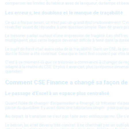
compenser les limites du tableur avec de la rigueur, du temps et bea
Les erreurs, les doublons et le manque de traçabilité
Ce qui a fini par peser, ce n’est pas un grand dysfonctionnement. C’e
revérifier avant de répondre à une question simple. Rien de grave pris
Le trésorier parlait surtout d’une impression de fragilité. Les chiffres
multipliaient, plus cette logique devenait difficile à tenir dans la durée
Le sujet de fond était aussi celui de la traçabilité. Dans un CSE, la ges
dont le fichier a été construit. Celui qui le tient finit souvent par êt
C’est à ce moment-là que ce trésorier a commencé à changer de regard.
adapté à la réalité du CSE. Et plus il avançait, plus la réponse devena
quotidien.
Comment CSE Finance a changé sa façon de 
Le passage d’Excel à un espace plus centralisé
Quand l’idée de changer d’organisation a émergé, ce trésorier n’a pas t
partie du quotidien. Il y avait donc une hésitation simple : pourquoi 
Au départ, la transition ne s’est pas faite avec enthousiasme. Elle s’
Le besoin, lui, était devenu très concret. Il ne cherchait pas un outil