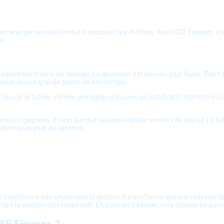
son énergie servait surtout à sécuriser les chiffres. Avec CSE Finance, il
us.
médiatement dans un tableau. Le quotidien est devenu plus fluide. Pas f
sque-là une grande partie de son temps.
 rouvrir le fichier, vérifier une ligne, retrouver un justificatif, repren
es gagnées. Il s’est surtout ressenti dans le confort de travail. Le trés
donc avec plus de sérénité.
 transforme pas seulement la gestion. Il transforme aussi le ressenti de
ndre la gestion plus respirable. Et, pour un trésorier, cela change beauco
CSE Finance ?