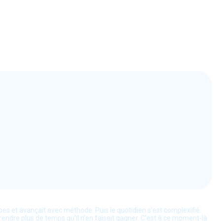
es et avançait avec méthode. Puis le quotidien s’est complexifié.
rendre plus de temps qu’il n’en faisait gagner. C’est à ce moment-là