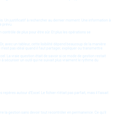
ois. Un justificatif à rechercher au dernier moment. Une information à
e prévu.
n contrôle de plus pour être sûr. Et plus les opérations se
s. Or, avec un tableur, cette lisibilité dépend beaucoup de la manière
Ce n’est pas idéal quand il faut partager, expliquer ou transmettre.
el. La vraie question était de savoir si ce mode de gestion restait
e à sécuriser un outil qui ne suivait plus vraiment le rythme du
epères autour d’Excel. Le fichier n’était pas parfait, mais il faisait
ivre la gestion sans devoir tout recontrôler en permanence. Ce qu’il