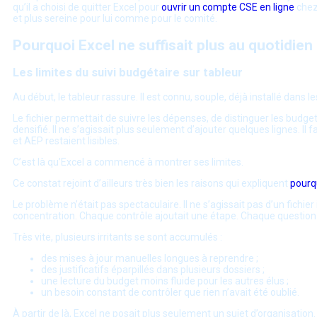
qu’il a choisi de quitter Excel pour
ouvrir un compte CSE en ligne
che
et plus sereine pour lui comme pour le comité.
Pourquoi Excel ne suffisait plus au quotidien
Les limites du suivi budgétaire sur tableur
Au début, le tableur rassure. Il est connu, souple, déjà installé dans le
Le fichier permettait de suivre les dépenses, de distinguer les budget
densifié. Il ne s’agissait plus seulement d’ajouter quelques lignes. Il
et AEP restaient lisibles.
C’est là qu’Excel a commencé à montrer ses limites.
Ce constat rejoint d’ailleurs très bien les raisons qui expliquent
pourqu
Le problème n’était pas spectaculaire. Il ne s’agissait pas d’un fichie
concentration. Chaque contrôle ajoutait une étape. Chaque question du c
Très vite, plusieurs irritants se sont accumulés :
des mises à jour manuelles longues à reprendre ;
des justificatifs éparpillés dans plusieurs dossiers ;
une lecture du budget moins fluide pour les autres élus ;
un besoin constant de contrôler que rien n’avait été oublié.
À partir de là, Excel ne posait plus seulement un sujet d’organisation. I