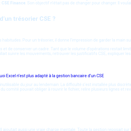
z
CSE Finance
. Son objectif n’était pas de changer pour changer. Il voulai
 d’un trésorier CSE ?
s habitudes. Pour un trésorier, il donne l’impression de garder la main sur l
s et de conserver un cadre. Tant que le volume d’opérations restait limit
 fallait suivre les mouvements, retrouver les justificatifs CSE, expliquer
oi Excel n’est plus adapté à la gestion bancaire d’un CSE
.
r inutilisable du jour au lendemain. La difficulté s’est installée plus dis
omité pouvait obliger à rouvrir le fichier, relire plusieurs lignes et rev
l ajoutait aussi une vraie charge mentale. Toute la gestion reposait sur la v