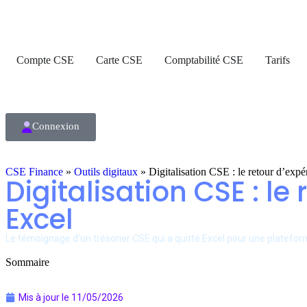
Compte CSE
Carte CSE
Comptabilité CSE
Tarifs
Connexion
CSE Finance
»
Outils digitaux
»
Digitalisation CSE : le retour d’expér
Digitalisation CSE : le
Excel
Le témoignage d’un trésorier CSE qui a quitté Excel pour une plateforme 
Sommaire
Mis à jour le
11/05/2026