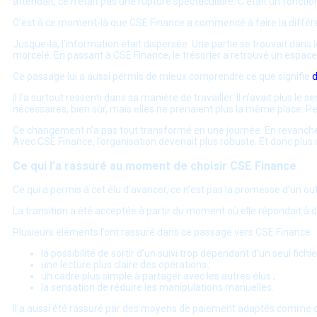
attendait, ce n’était pas une rupture spectaculaire. C’était un fonctio
C’est à ce moment-là que CSE Finance a commencé à faire la différ
Jusque-là, l’information était dispersée. Une partie se trouvait dans 
morcelé. En passant à CSE Finance, le trésorier a retrouvé un espace 
Ce passage lui a aussi permis de mieux comprendre ce que signifie
d
Il l’a surtout ressenti dans sa manière de travailler. Il n’avait plus 
nécessaires, bien sûr, mais elles ne prenaient plus la même place. Pe
Ce changement n’a pas tout transformé en une journée. En revanche, il
Avec CSE Finance, l’organisation devenait plus robuste. Et donc plus 
Ce qui l’a rassuré au moment de choisir CSE Finance
Ce qui a permis à cet élu d’avancer, ce n’est pas la promesse d’un out
La transition a été acceptée à partir du moment où elle répondait à des
Plusieurs éléments l’ont rassuré dans ce passage vers CSE Finance :
la possibilité de sortir d’un suivi trop dépendant d’un seul fichier
une lecture plus claire des opérations ;
un cadre plus simple à partager avec les autres élus ;
la sensation de réduire les manipulations manuelles.
Il a aussi été rassuré par des moyens de paiement adaptés comme