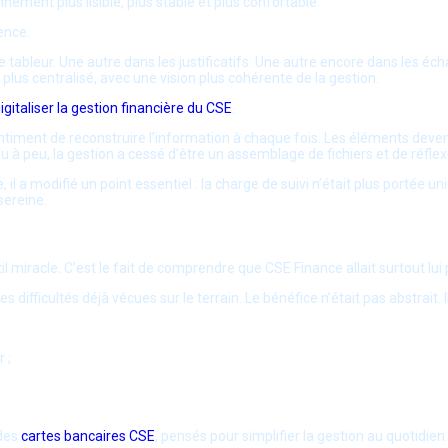
nnement plus lisible, plus stable et plus confortable.
ence.
le tableur. Une autre dans les justificatifs. Une autre encore dans les é
plus centralisé, avec une vision plus cohérente de la gestion.
igitaliser la gestion financière du CSE
.
le sentiment de reconstruire l’information à chaque fois. Les éléments deve
u à peu, la gestion a cessé d’être un assemblage de fichiers et de réflex
 a modifié un point essentiel : la charge de suivi n’était plus portée un
sereine.
il miracle. C’est le fait de comprendre que CSE Finance allait surtout lu
 difficultés déjà vécues sur le terrain. Le bénéfice n’était pas abstrait.
 ;
 des
cartes bancaires CSE
, pensés pour simplifier la gestion au quotidien.