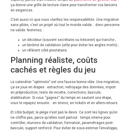
ça donne une grille de lecture claire pour transformer vos besoins
en exigences.
C’est aussi ici que vous clarifiez les responsabilités. Une migration
sans pilote, c’est un projet où tout le monde valide… donc personne
ne valide. Nommez :
un décideur (souvent secrétaire ou trésorier) qui tranche ;
un binôme de validation (utile pour éviter les angles morts) ;
un référent côté prestataire.
Planning réaliste, coûts
cachés et règles du jeu
Le calendrier “optimiste” est une fausse bonne idée. Une migration,
ça se joue en étapes : extraction, nettoyage des données, import
en préproduction, tests de recette, corrections, bascule,
stabilisation. Si vous “gagnez” du temps en sautant une étape,
vous le repayez ensuite… en stress, en tickets et en allers-retours.
Et côté budget, le piège n’est pas le devis. Ce sont les lignes qu’on
ne chiffre pas, parce qu’elles sont partout : temps interne pour
contrôler, réunions de validation, formation, paramétrages post-
bascule, support renforcé. Pour éviter de sous-estimer l’enveloppe,