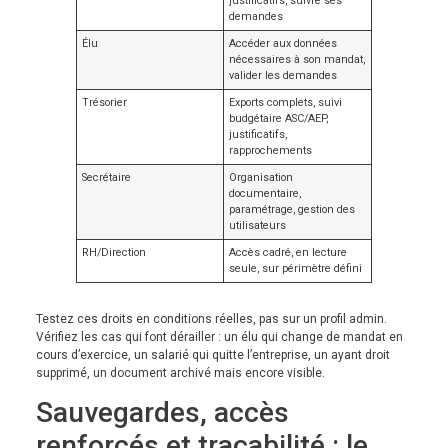
justificatifs, suivre ses
demandes
Élu
Accéder aux données
nécessaires à son mandat,
valider les demandes
Trésorier
Exports complets, suivi
budgétaire ASC/AEP,
justificatifs,
rapprochements
Secrétaire
Organisation
documentaire,
paramétrage, gestion des
utilisateurs
RH/Direction
Accès cadré, en lecture
seule, sur périmètre défini
Testez ces droits en conditions réelles, pas sur un profil admin.
Vérifiez les cas qui font dérailler : un élu qui change de mandat en
cours d’exercice, un salarié qui quitte l’entreprise, un ayant droit
supprimé, un document archivé mais encore visible.
Sauvegardes, accès
renforcés et traçabilité : le