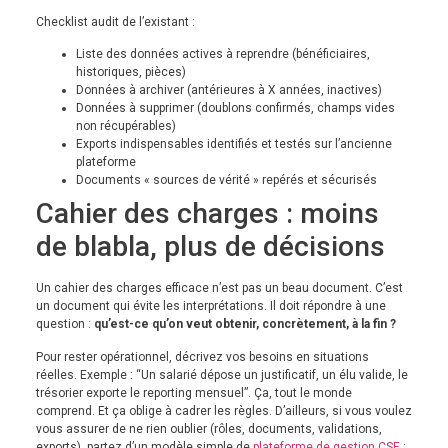
Checklist audit de l’existant :
Liste des données actives à reprendre (bénéficiaires,
historiques, pièces)
Données à archiver (antérieures à X années, inactives)
Données à supprimer (doublons confirmés, champs vides
non récupérables)
Exports indispensables identifiés et testés sur l’ancienne
plateforme
Documents « sources de vérité » repérés et sécurisés
Cahier des charges : moins
de blabla, plus de décisions
Un cahier des charges efficace n’est pas un beau document. C’est
un document qui évite les interprétations. Il doit répondre à une
question :
qu’est-ce qu’on veut obtenir, concrètement, à la fin ?
Pour rester opérationnel, décrivez vos besoins en situations
réelles. Exemple : “Un salarié dépose un justificatif, un élu valide, le
trésorier exporte le reporting mensuel”. Ça, tout le monde
comprend. Et ça oblige à cadrer les règles. D’ailleurs, si vous voulez
vous assurer de ne rien oublier (rôles, documents, validations,
exports), partez d’un modèle simple de
plateforme de gestion CSE
: